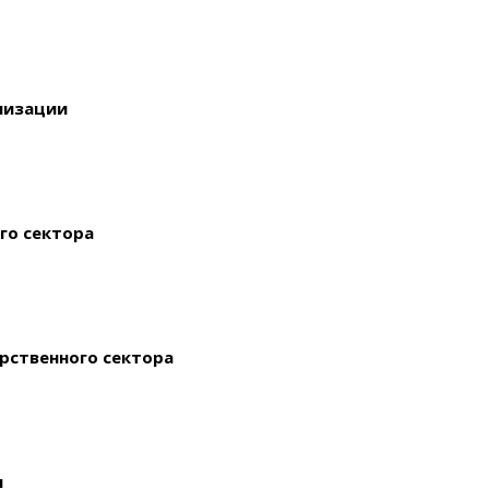
низации
го сектора
рственного сектора
я