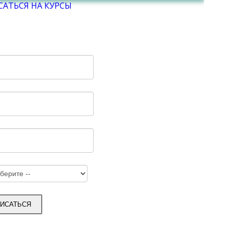
САТЬСЯ НА КУРСЫ
ИСАТЬСЯ НА КУРСЫ
 ФИО:
*
елефон:
*
-mail:
*
ние курса, на который вы хотите записаться:
огласен с обработкой моих персональных данных
ПИСАТЬСЯ
ализация отправки формы...