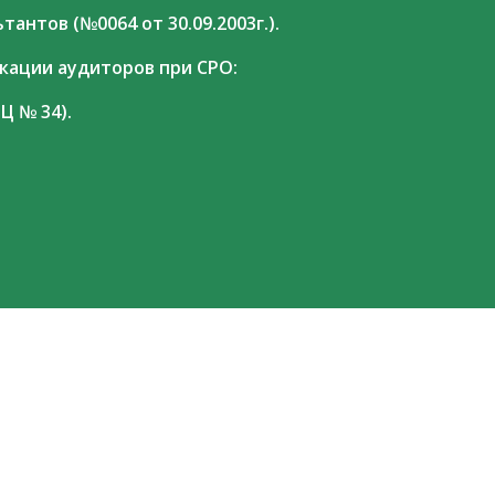
антов (№0064 от 30.09.2003г.).
ации аудиторов при СРО:
Ц № 34).